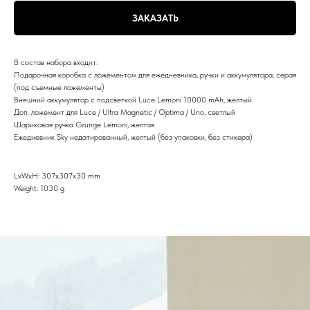
ЗАКАЗАТЬ
В состав набора входит:
Подарочная коробка с ложементом для ежедневника, ручки и аккумулятора, серая
(под съемные ложементы)
Внешний аккумулятор с подсветкой Luce Lemoni 10000 mAh, желтый
Доп. ложемент для Luce / Ultra Magnetic / Optima / Uno, светлый
Шариковая ручка Grunge Lemoni, желтая
Ежедневник Sky недатированный, желтый (без упаковки, без стикера)
LxWxH: 307x307x30 mm
Weight: 1030 g