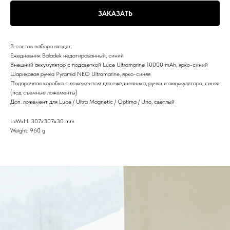
ЗАКАЗАТЬ
В состав набора входят:
Ежедневник Baladek недатированный, синий
Внешний аккумулятор с подсветкой Luce Ultramarine 10000 mAh, ярко-синий
Шариковая ручка Pyramid NEO Ultramarine, ярко-синяя
Подарочная коробка с ложементом для ежедневника, ручки и аккумулятора, синяя
(под съемные ложементы)
Доп. ложемент для Luce / Ultra Magnetic / Optima / Uno, светлый
LxWxH: 307x307x30 mm
Weight: 960 g