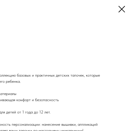
ллекцию базовых и практичных детских тапочек, которые
его ребенка.
материалы
ечивающая комфорт и безопасность
я детей от 1 года до 12 лет.
жность персонализации: нанесение вышивки, аппликаций
елает ваши тапочки по-настоящему уникальными!